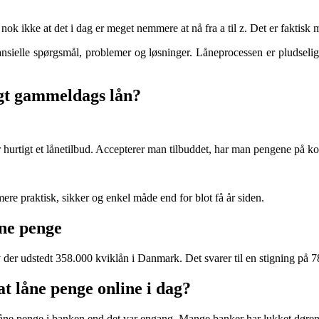
ok ikke at det i dag er meget nemmere at nå fra a til z. Det er faktisk 
nsielle spørgsmål, problemer og løsninger. Låneprocessen er pludselig b
igt gammeldags lån?
tigt et lånetilbud. Accepterer man tilbuddet, har man pengene på ko
ere praktisk, sikker og enkel måde end for blot få år siden.
åne penge
 der udstedt 358.000 kviklån i Danmark. Det svarer til en stigning på 78 p
t låne penge online i dag?
t låne penge i banken end det var engang. Mange banker har lukket døre