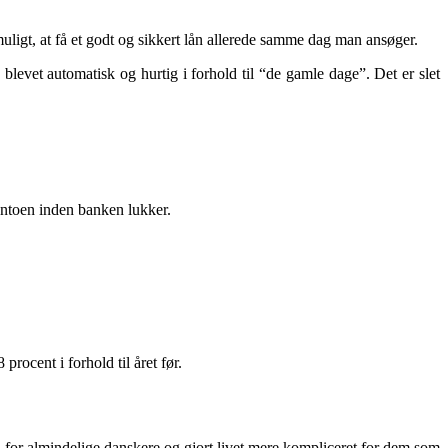
muligt, at få et godt og sikkert lån allerede samme dag man ansøger.
levet automatisk og hurtig i forhold til “de gamle dage”. Det er slet
ntoen inden banken lukker.
rocent i forhold til året før.
n for almindelige danskere og gjort livet mere kompliceret for dem som