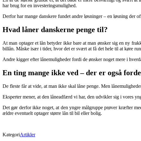
har brug for en investeringsmulighed.
Derfor har mange danskere fundet andre løsninger – en løsning der ofte
Hvad låner danskerne penge til?
At man optager et lån betyder ikke bare at man ønsker sig en ny frakke
billån. Måske især i tider, hvor det er svært at få det hele til at køre r
Andre kigger efter lånemuligheder fordi de ønsker noget mere i hverd
En ting mange ikke ved – der er også fordel
De fleste får at vide, at man ikke skal låne penge. Men lånemuligheder
Eksperter mener, at den låneadfærd vi har, den udvikler sig i vores yng
Det gør derfor ikke noget, at den yngre målgruppe prøver kræfter med
ældre eventuelt optager større lån til bil eller bolig.
Kategori
Artikler