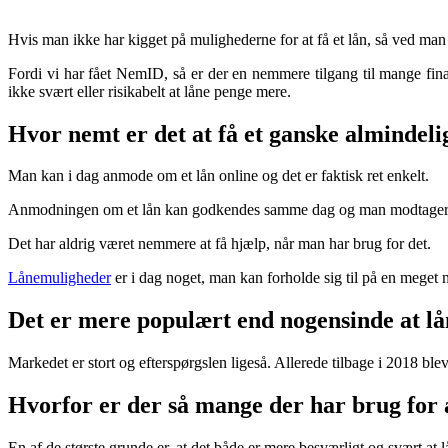
Hvis man ikke har kigget på mulighederne for at få et lån, så ved man n
Fordi vi har fået NemID, så er der en nemmere tilgang til mange fina
ikke svært eller risikabelt at låne penge mere.
Hvor nemt er det at få et ganske almindel
Man kan i dag anmode om et lån online og det er faktisk ret enkelt.
Anmodningen om et lån kan godkendes samme dag og man modtager hur
Det har aldrig været nemmere at få hjælp, når man har brug for det.
Lånemuligheder
er i dag noget, man kan forholde sig til på en meget m
Det er mere populært end nogensinde at l
Markedet er stort og efterspørgslen ligeså. Allerede tilbage i 2018 blev
Hvorfor er der så mange der har brug for a
En af de største grunde er, at det både er mere besværligt og svært a