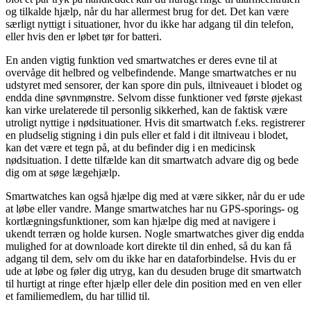
og tilkalde hjælp, når du har allermest brug for det. Det kan være
særligt nyttigt i situationer, hvor du ikke har adgang til din telefon,
eller hvis den er løbet tør for batteri.
En anden vigtig funktion ved smartwatches er deres evne til at
overvåge dit helbred og velbefindende. Mange smartwatches er nu
udstyret med sensorer, der kan spore din puls, iltniveauet i blodet og
endda dine søvnmønstre. Selvom disse funktioner ved første øjekast
kan virke urelaterede til personlig sikkerhed, kan de faktisk være
utroligt nyttige i nødsituationer. Hvis dit smartwatch f.eks. registrerer
en pludselig stigning i din puls eller et fald i dit iltniveau i blodet,
kan det være et tegn på, at du befinder dig i en medicinsk
nødsituation. I dette tilfælde kan dit smartwatch advare dig og bede
dig om at søge lægehjælp.
Smartwatches kan også hjælpe dig med at være sikker, når du er ude
at løbe eller vandre. Mange smartwatches har nu GPS-sporings- og
kortlægningsfunktioner, som kan hjælpe dig med at navigere i
ukendt terræn og holde kursen. Nogle smartwatches giver dig endda
mulighed for at downloade kort direkte til din enhed, så du kan få
adgang til dem, selv om du ikke har en dataforbindelse. Hvis du er
ude at løbe og føler dig utryg, kan du desuden bruge dit smartwatch
til hurtigt at ringe efter hjælp eller dele din position med en ven eller
et familiemedlem, du har tillid til.