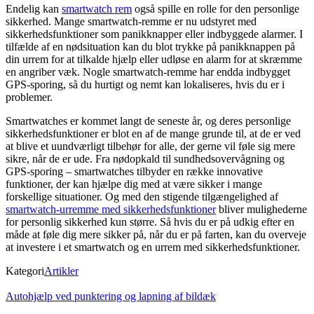
Endelig kan
smartwatch rem
også spille en rolle for den personlige
sikkerhed. Mange smartwatch-remme er nu udstyret med
sikkerhedsfunktioner som panikknapper eller indbyggede alarmer. I
tilfælde af en nødsituation kan du blot trykke på panikknappen på
din urrem for at tilkalde hjælp eller udløse en alarm for at skræmme
en angriber væk. Nogle smartwatch-remme har endda indbygget
GPS-sporing, så du hurtigt og nemt kan lokaliseres, hvis du er i
problemer.
Smartwatches er kommet langt de seneste år, og deres personlige
sikkerhedsfunktioner er blot en af de mange grunde til, at de er ved
at blive et uundværligt tilbehør for alle, der gerne vil føle sig mere
sikre, når de er ude. Fra nødopkald til sundhedsovervågning og
GPS-sporing – smartwatches tilbyder en række innovative
funktioner, der kan hjælpe dig med at være sikker i mange
forskellige situationer. Og med den stigende tilgængelighed af
smartwatch-urremme med sikkerhedsfunktioner
bliver mulighederne
for personlig sikkerhed kun større. Så hvis du er på udkig efter en
måde at føle dig mere sikker på, når du er på farten, kan du overveje
at investere i et smartwatch og en urrem med sikkerhedsfunktioner.
Kategori
Artikler
Autohjælp ved punktering og lapning af bildæk