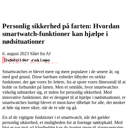
Personlig sikkerhed på farten: Hvordan
smartwatch-funktioner kan hjælpe i
nødsituationer
6. august 2023
Slået fra
Af
Smartwatches er blevet mere og mere populære i de senere år, og
med god grund. Disse bærbare enheder tilbyder en række
funktioner, der gør vores liv lettere, fra at spore vores fitnessmål til at
holde os forbundet på farten. Men et område, hvor smartwatches
virkelig udmærker sig, er inden for personlig sikkerhed. Med
innovative funktioner, der er designet til at hjælpe i nødsituationer, er
smartwatches hurtigt blevet et must-have tilbehør for alle, der ønsker
at føle sig mere sikre, når de er ude og gå.
En af de vigtigste funktioner i et smartwatch, når det gælder
personlig sikkerhed, er muligheden for at foretage nødopkald. Med
blot et par tryk på håndleddet kan du hurtigt ringe til alarmcentralen